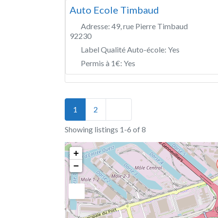
Auto Ecole Timbaud
Adresse:
49, rue Pierre Timbaud
92230
Label Qualité Auto-école:
Yes
Permis à 1€:
Yes
Posts navigation
Older posts
1
2
Showing listings 1-6 of 8
+
−