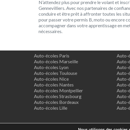
N’attendez plus pour prendre le volant et insc
Gennevilliers. Avec nos partenaires de confia
conduire et être prêt à affronter toutes les sit
pour passer votre permis B, moto ou encore c
accompagner dans votre apprentissage en metta
nécessaires.
Auto-écoles Paris
Auto-é
Auto-écoles Marseille
Auto-é
Auto-écoles Lyon
Auto-é
Auto-écoles Toulouse
Auto-é
Auto-écoles Nice
Auto-é
Auto-écoles Nantes
Auto-é
Auto-écoles Montpellier
Auto-é
Auto-écoles Strasbourg
Auto-é
Auto-écoles Bordeaux
Auto-é
Auto-écoles Lille
Auto-
Nous utilisons des cookies p