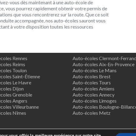
rivez-vous dès maintenant à une auto-école de
nce, vous pourrez rapidement obtenir votre permis de
uations que vous rencontrerez sur la route. Que ce soit
onduite accompagnée, nos auto-écoles sauront vous
nt à votre disposition toutes les ressources
coles Rennes
Auto-écoles Clermont-Ferran
coles Reims
Auto-écoles Aix-En-Provence
coles Toulon
Auto-écoles Le Mans
coles Saint-Étienne
Auto-écoles Brest
coles Le Havre
Auto-écoles Tours
coles Dijon
Auto-écoles Amiens
coles Grenoble
Auto-écoles Annecy
coles Angers
Auto-écoles Limoges
coles Villeurbanne
Auto-écoles Boulogne-Billanc
écoles Nîmes
Auto-écoles Metz
our vous offrir la meilleure expérience sur notre site.