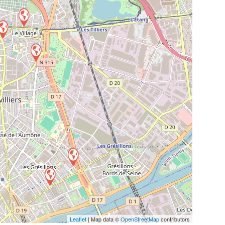
Leaflet
| Map data ©
OpenStreetMap
contributors