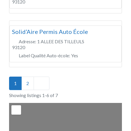
93120
Solid’Aire Permis Auto École
Adresse:
1 ALLEE DES TILLEULS
93120
Label Qualité Auto-école:
Yes
Posts navigation
Older posts
1
2
Showing listings 1-6 of 7