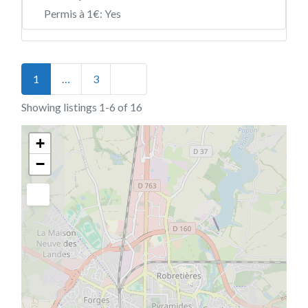
Permis à 1€:
Yes
Posts navigation
Older posts
1
…
3
Showing listings 1-6 of 16
+
−