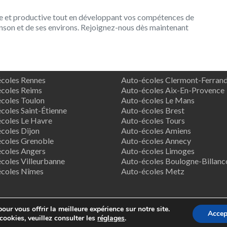
te et productive tout en développant vos compétences de
inson et de ses environs. Rejoignez-nous dès maintenant
coles Rennes
Auto-écoles Clermont-Ferran
coles Reims
Auto-écoles Aix-En-Provence
coles Toulon
Auto-écoles Le Mans
coles Saint-Étienne
Auto-écoles Brest
coles Le Havre
Auto-écoles Tours
coles Dijon
Auto-écoles Amiens
coles Grenoble
Auto-écoles Annecy
coles Angers
Auto-écoles Limoges
coles Villeurbanne
Auto-écoles Boulogne-Billanc
écoles Nîmes
Auto-écoles Metz
our vous offrir la meilleure expérience sur notre site.
Accep
pyright © 2026
Supreme Directory Theme
- Powered by
WordPr
cookies, veuillez consulter les
réglages
.