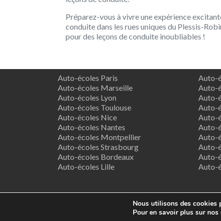
Préparez-vous à vivre une expérience excitan
conduite dans les rues uniques du Plessis-Rob
pour des leçons de conduite inoubliables !
Auto-écoles Paris
Auto-é
Auto-écoles Marseille
Auto-é
Auto-écoles Lyon
Auto-é
Auto-écoles Toulouse
Auto-é
Auto-écoles Nice
Auto-é
Auto-écoles Nantes
Auto-é
Auto-écoles Montpellier
Auto-é
Auto-écoles Strasbourg
Auto-é
Auto-écoles Bordeaux
Auto-é
Auto-écoles Lille
Auto-
Nous utilisons des cookies p
Co
Pour en savoir plus sur nos 