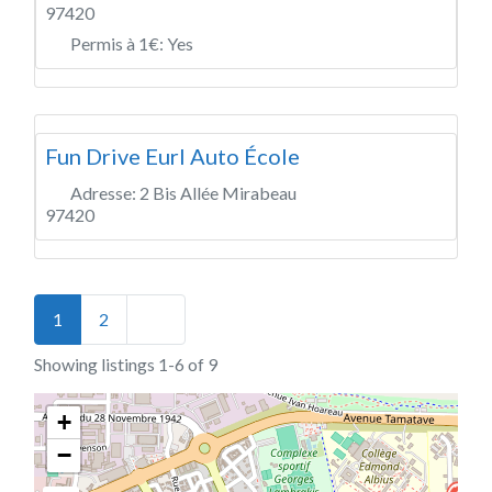
97420
Permis à 1€:
Yes
Fun Drive Eurl Auto École
Adresse:
2 Bis Allée Mirabeau
97420
Posts navigation
Older posts
1
2
Showing listings 1-6 of 9
+
−