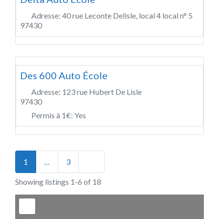
Adresse:
40 rue Leconte Delisle, local 4 local n° 5
97430
Des 600 Auto École
Adresse:
123 rue Hubert De Lisle
97430
Permis à 1€:
Yes
Posts navigation
Older posts
1
…
3
Showing listings 1-6 of 18