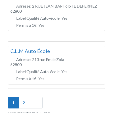
Adresse:
2 RUE JEAN BAPT6ISTE DEFERNEZ
62800
Label Qualité Auto-école:
Yes
Permis à 1€:
Yes
C.L.M Auto École
Adresse:
213 rue Emile Zola
62800
Label Qualité Auto-école:
Yes
Permis à 1€:
Yes
Posts navigation
Older posts
1
2
Showing listings 1-6 of 9