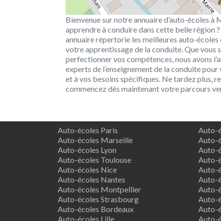
Bienvenue sur notre annuaire d’auto-écoles à 
apprendre à conduire dans cette belle région ?
annuaire répertorie les meilleures auto-école
votre apprentissage de la conduite. Que vous
perfectionner vos compétences, nous avons l’au
experts de l’enseignement de la conduite pour 
et à vos besoins spécifiques. Ne tardez plus, 
commencez dès maintenant votre parcours vers
Auto-écoles Paris
Auto-é
Auto-écoles Marseille
Auto-é
Auto-écoles Lyon
Auto-é
Auto-écoles Toulouse
Auto-é
Auto-écoles Nice
Auto-é
Auto-écoles Nantes
Auto-é
Auto-écoles Montpellier
Auto-é
Auto-écoles Strasbourg
Auto-é
Auto-écoles Bordeaux
Auto-é
Auto-écoles Lille
Auto-