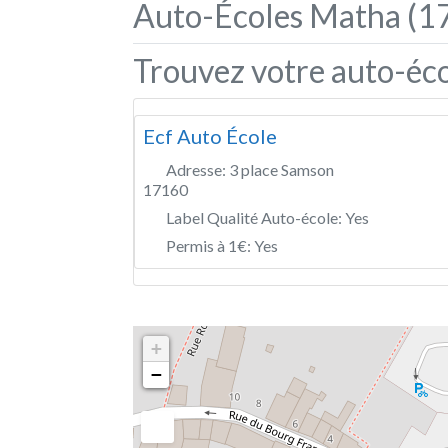
Auto-Écoles Matha (1
Trouvez votre auto-éc
Ecf Auto École
Adresse:
3 place Samson
17160
Label Qualité Auto-école:
Yes
Permis à 1€:
Yes
+
−