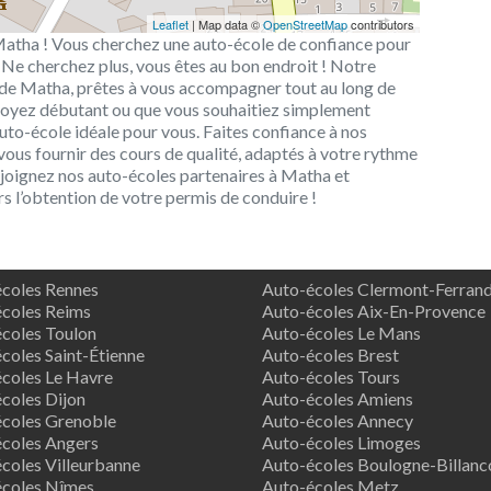
Leaflet
| Map data ©
OpenStreetMap
contributors
Matha ! Vous cherchez une auto-école de confiance pour
 Ne cherchez plus, vous êtes au bon endroit ! Notre
s de Matha, prêtes à vous accompagner tout au long de
 soyez débutant ou que vous souhaitiez simplement
to-école idéale pour vous. Faites confiance à nos
vous fournir des cours de qualité, adaptés à votre rythme
rejoignez nos auto-écoles partenaires à Matha et
 l’obtention de votre permis de conduire !
coles Rennes
Auto-écoles Clermont-Ferran
coles Reims
Auto-écoles Aix-En-Provence
coles Toulon
Auto-écoles Le Mans
coles Saint-Étienne
Auto-écoles Brest
coles Le Havre
Auto-écoles Tours
coles Dijon
Auto-écoles Amiens
coles Grenoble
Auto-écoles Annecy
coles Angers
Auto-écoles Limoges
coles Villeurbanne
Auto-écoles Boulogne-Billanc
écoles Nîmes
Auto-écoles Metz