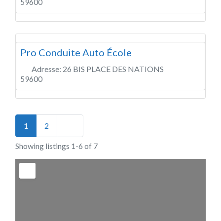
59600
Pro Conduite Auto École
Adresse:
26 BIS PLACE DES NATIONS
59600
Posts navigation
Older posts
1
2
Showing listings 1-6 of 7