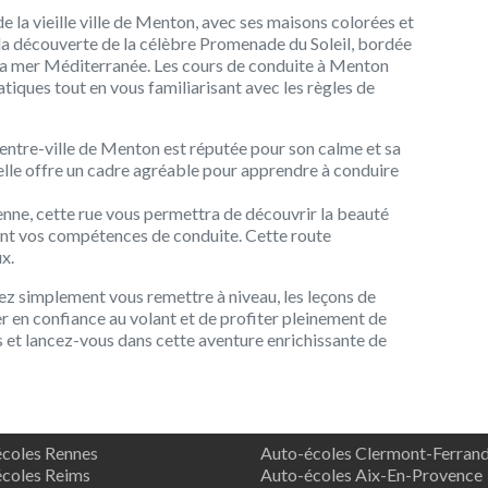
 la vieille ville de Menton, avec ses maisons colorées et
 la découverte de la célèbre Promenade du Soleil, bordée
 la mer Méditerranée. Les cours de conduite à Menton
iques tout en vous familiarisant avec les règles de
entre-ville de Menton est réputée pour son calme et sa
 elle offre un cadre agréable pour apprendre à conduire
lienne, cette rue vous permettra de découvrir la beauté
ant vos compétences de conduite. Cette route
ux.
z simplement vous remettre à niveau, les leçons de
en confiance au volant et de profiter pleinement de
lus et lancez-vous dans cette aventure enrichissante de
coles Rennes
Auto-écoles Clermont-Ferran
coles Reims
Auto-écoles Aix-En-Provence