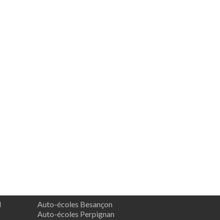
d
Auto-écoles Besançon
Auto-écoles Perpignan