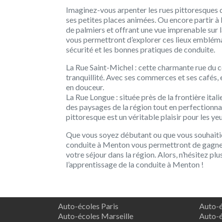
Imaginez-vous arpenter les rues pittoresques de
ses petites places animées. Ou encore partir à
de palmiers et offrant une vue imprenable sur
vous permettront d’explorer ces lieux emblémat
sécurité et les bonnes pratiques de conduite.
La Rue Saint-Michel : cette charmante rue du c
tranquillité. Avec ses commerces et ses cafés,
en douceur.
La Rue Longue : située près de la frontière ita
des paysages de la région tout en perfectionn
pittoresque est un véritable plaisir pour les ye
Que vous soyez débutant ou que vous souhaitie
conduite à Menton vous permettront de gagner 
votre séjour dans la région. Alors, n’hésitez p
l’apprentissage de la conduite à Menton !
Auto-écoles Paris
Auto-é
Auto-écoles Marseille
Auto-é