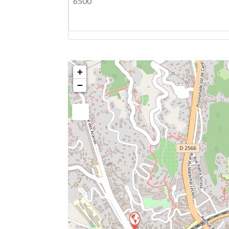
6500
+
−