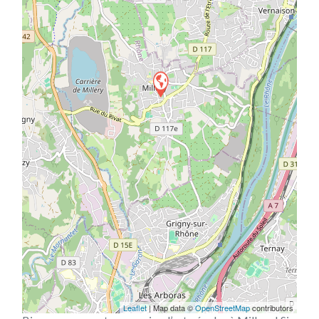
Leaflet
| Map data ©
OpenStreetMap
contributors