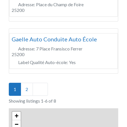
Adresse:
Place du Champ de Foire
25200
Gaelle Auto Conduite Auto École
Adresse:
7 Place Fransisco Ferrer
25200
Label Qualité Auto-école:
Yes
Posts navigation
Older posts
1
2
Showing listings 1-6 of 8
+
−