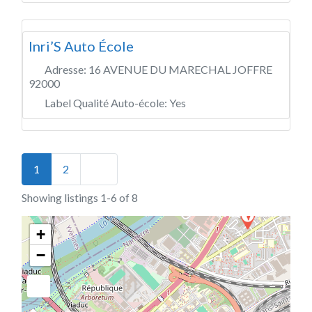
Inri’S Auto École
Adresse:
16 AVENUE DU MARECHAL JOFFRE
92000
Label Qualité Auto-école:
Yes
Posts navigation
Older posts
1
2
Showing listings 1-6 of 8
+
−