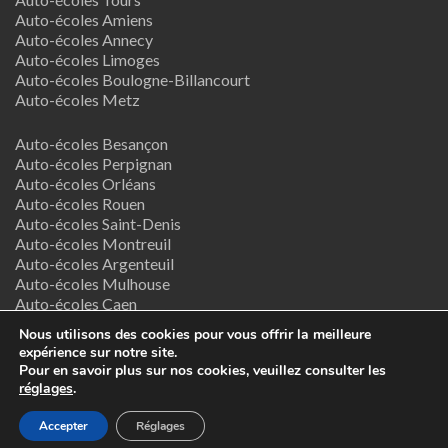
Auto-écoles Amiens
Auto-écoles Annecy
Auto-écoles Limoges
Auto-écoles Boulogne-Billancourt
Auto-écoles Metz
Auto-écoles Besançon
Auto-écoles Perpignan
Auto-écoles Orléans
Auto-écoles Rouen
Auto-écoles Saint-Denis
Auto-écoles Montreuil
Auto-écoles Argenteuil
Auto-écoles Mulhouse
Auto-écoles Caen
Auto-écoles Nancy
Nous utilisons des cookies pour vous offrir la meilleure
expérience sur notre site.
Termes & Conditions
Pour en savoir plus sur nos cookies, veuillez consulter les
réglages
.
Copyright © 2026
Supreme Directory Theme
- Powered by
Accepter
Réglages
WordPress
.