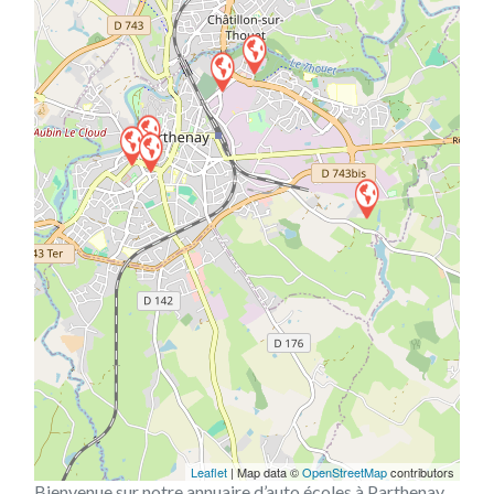
Leaflet
| Map data ©
OpenStreetMap
contributors
Bienvenue sur notre annuaire d’auto écoles à Parthenay,