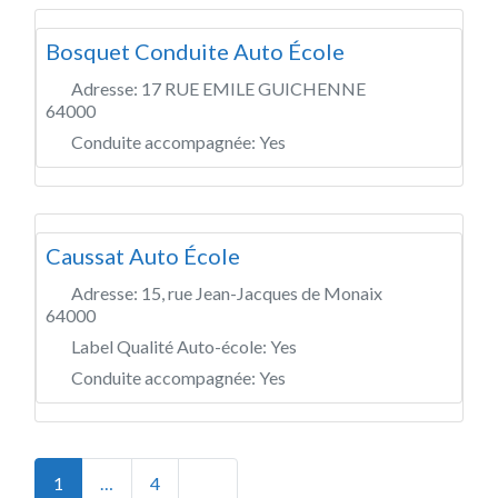
Bosquet Conduite Auto École
Adresse:
17 RUE EMILE GUICHENNE
64000
Conduite accompagnée:
Yes
Caussat Auto École
Adresse:
15, rue Jean-Jacques de Monaix
64000
Label Qualité Auto-école:
Yes
Conduite accompagnée:
Yes
Posts navigation
Older posts
1
…
4