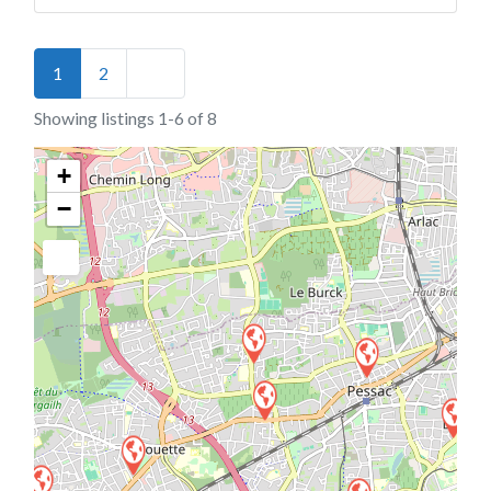
Posts navigation
Older posts
1
2
Showing listings 1-6 of 8
+
−