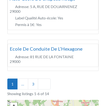
Adresse:
5 A, RUE DE DOUARNENEZ
29000
Label Qualité Auto-école:
Yes
Permis à 1€:
Yes
Ecole De Conduite De L’Hexagone
Adresse:
81 RUE DE LA FONTAINE
29000
Posts navigation
Older posts
1
…
3
Showing listings 1-6 of 14