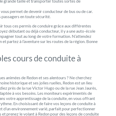
 grande taille et transporter toutes sortes de
 vous permet de devenir conducteur de bus ou de car.
 passagers en toute sécurité.
ir tous ces permis de conduire grâce aux différentes
oyez débutant ou déjà conducteur, il y a une auto-école
mpagner tout au long de votre formation. N’attendez
et partez à l’aventure sur les routes de la région. Bonne
les cours de conduite à
rues animées de Redon et ses alentours ? Ne cherchez
oine historique et ses jolies ruelles, Redon est un lieu
iez près de la rue Victor Hugo ou de la rue Jean Jaurès,
daptée à vos besoins. Les moniteurs expérimentés de
ans votre apprentissage de la conduite, en vous offrant
rythme. En choisissant de faire vos leçons de conduite à
t d’un environnement varié, parfait pour perfectionner
s et prenez le volant à Redon pour des leçons de conduite