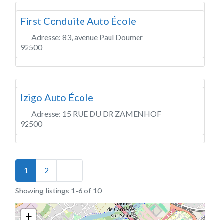
First Conduite Auto École
Adresse:
83, avenue Paul Doumer
92500
Izigo Auto École
Adresse:
15 RUE DU DR ZAMENHOF
92500
Posts navigation
Older posts
1
2
Showing listings 1-6 of 10
+