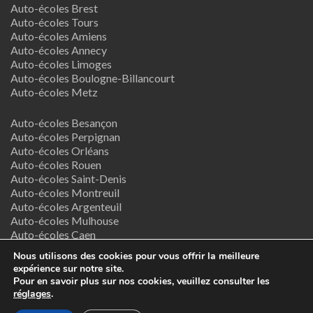
Auto-écoles Brest
Auto-écoles Tours
Auto-écoles Amiens
Auto-écoles Annecy
Auto-écoles Limoges
Auto-écoles Boulogne-Billancourt
Auto-écoles Metz
Auto-écoles Besançon
Auto-écoles Perpignan
Auto-écoles Orléans
Auto-écoles Rouen
Auto-écoles Saint-Denis
Auto-écoles Montreuil
Auto-écoles Argenteuil
Auto-écoles Mulhouse
Auto-écoles Caen
Auto-écoles Nancy
Nous utilisons des cookies pour vous offrir la meilleure
expérience sur notre site.
Termes & Conditions
Pour en savoir plus sur nos cookies, veuillez consulter les
réglages
.
Copyright © 2026
Supreme Directory Theme
- Powered by