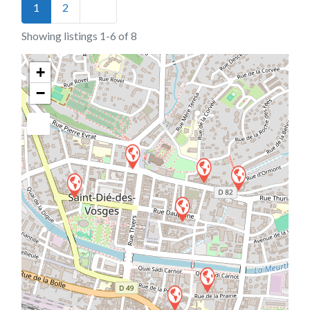
Posts navigation
Older posts
1
2
Showing listings 1-6 of 8
+
−