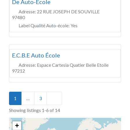
De Auto-Ecole
Adresse:
22 RUE JOSEPH DE SOUVILLE
97480
Label Qualité Auto-école:
Yes
E.C.B.E Auto École
Adresse:
Espace Cartesia Quatier Belle Etoile
97212
Posts navigation
Older posts
1
…
3
Showing listings 1-6 of 14
+