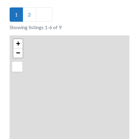
Posts navigation
Older posts
1
2
Showing listings 1-6 of 9
+
−