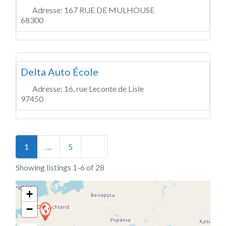
Adresse:
167 RUE DE MULHOUSE
68300
Delta Auto École
Adresse:
16, rue Leconte de Lisle
97450
Posts navigation
Older posts
1
…
5
Showing listings 1-6 of 28
+
−