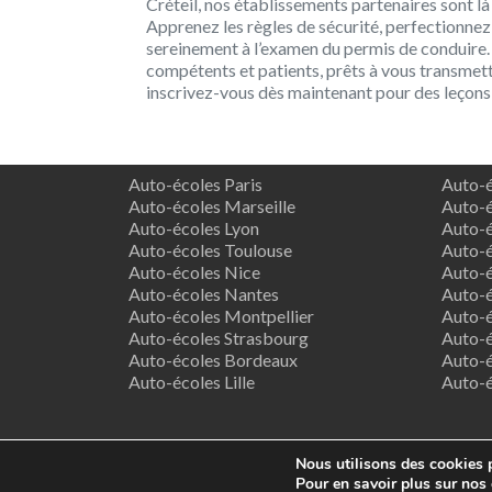
Créteil, nos établissements partenaires sont l
Apprenez les règles de sécurité, perfectionn
sereinement à l’examen du permis de conduire.
compétents et patients, prêts à vous transmettr
inscrivez-vous dès maintenant pour des leçons
Auto-écoles Paris
Auto-é
Auto-écoles Marseille
Auto-é
Auto-écoles Lyon
Auto-é
Auto-écoles Toulouse
Auto-é
Auto-écoles Nice
Auto-é
Auto-écoles Nantes
Auto-é
Auto-écoles Montpellier
Auto-é
Auto-écoles Strasbourg
Auto-é
Auto-écoles Bordeaux
Auto-é
Auto-écoles Lille
Auto-
Nous utilisons des cookies p
Co
Pour en savoir plus sur nos 