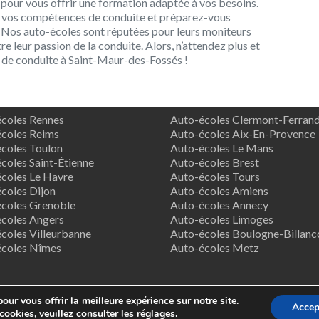
à pour vous offrir une formation adaptée à vos besoins.
ez vos compétences de conduite et préparez-vous
 Nos auto-écoles sont réputées pour leurs moniteurs
e leur passion de la conduite. Alors, n’attendez plus et
 de conduite à Saint-Maur-des-Fossés !
coles Rennes
Auto-écoles Clermont-Ferran
coles Reims
Auto-écoles Aix-En-Provence
coles Toulon
Auto-écoles Le Mans
coles Saint-Étienne
Auto-écoles Brest
coles Le Havre
Auto-écoles Tours
coles Dijon
Auto-écoles Amiens
coles Grenoble
Auto-écoles Annecy
coles Angers
Auto-écoles Limoges
coles Villeurbanne
Auto-écoles Boulogne-Billanc
écoles Nîmes
Auto-écoles Metz
our vous offrir la meilleure expérience sur notre site.
Accep
pyright © 2026
Supreme Directory Theme
- Powered by
WordPr
cookies, veuillez consulter les
réglages
.