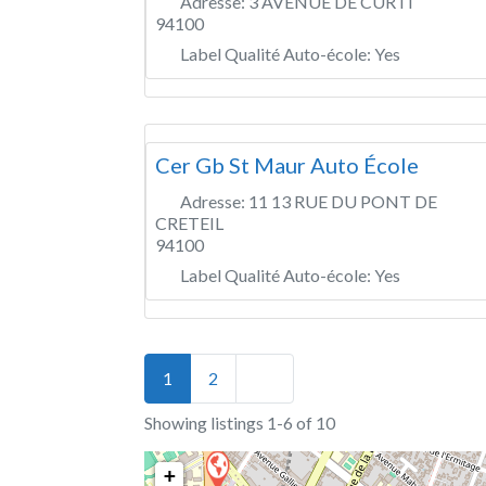
Adresse:
3 AVENUE DE CURTI
94100
Label Qualité Auto-école:
Yes
Cer Gb St Maur Auto École
Adresse:
11 13 RUE DU PONT DE
CRETEIL
94100
Label Qualité Auto-école:
Yes
Posts navigation
Older posts
1
2
Showing listings 1-6 of 10
+