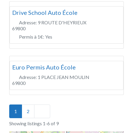
Drive School Auto École
Adresse:
9 ROUTE D'HEYRIEUX
69800
Permis à 1€:
Yes
Euro Permis Auto École
Adresse:
1 PLACE JEAN MOULIN
69800
Posts navigation
Older posts
1
2
Showing listings 1-6 of 9