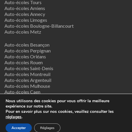
Auto-écoles Tours
Auto-écoles Amiens
Auto-écoles Annecy
Auto-écoles Limoges
Auto-écoles Boulogne-Billancourt
Auto-écoles Metz
Auto-écoles Besançon
Auto-écoles Perpignan
Auto-écoles Orléans
Auto-écoles Rouen
Auto-écoles Saint-Denis
Auto-écoles Montreuil
Auto-écoles Argenteuil
Auto-écoles Mulhouse
Auto-écoles Caen
Auto-écoles Nancy
Nous utilisons des cookies pour vous offrir la meilleure
expérience sur notre site.
Termes & Conditions
Pour en savoir plus sur nos cookies, veuillez consulter les
réglages
.
Copyright © 2026
Supreme Directory Theme
- Powered by
Accepter
Réglages
WordPress
.