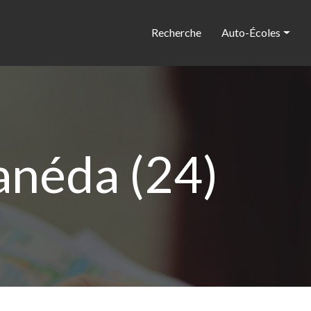
Recherche
Auto-Écoles
anéda (24)