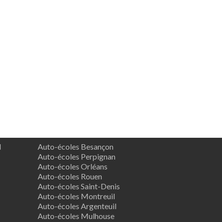
d
Auto-écoles Besançon
Auto-écoles Perpignan
Auto-écoles Orléans
Auto-écoles Rouen
Auto-écoles Saint-Denis
Auto-écoles Montreuil
Auto-écoles Argenteuil
Auto-écoles Mulhouse