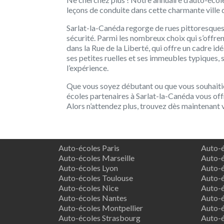
leçons de conduite dans cette charmante ville 
Sarlat-la-Canéda regorge de rues pittoresques
sécurité. Parmi les nombreux choix qui s’offre
dans la Rue de la Liberté, qui offre un cadre id
ses petites ruelles et ses immeubles typiques, 
l’expérience.
Que vous soyez débutant ou que vous souhaiti
écoles partenaires à Sarlat-la-Canéda vous off
Alors n’attendez plus, trouvez dès maintenant vo
Auto-écoles Paris
Auto-é
Auto-écoles Marseille
Auto-é
Auto-écoles Lyon
Auto-é
Auto-écoles Toulouse
Auto-é
Auto-écoles Nice
Auto-é
Auto-écoles Nantes
Auto-é
Auto-écoles Montpellier
Auto-é
Auto-écoles Strasbourg
Auto-é