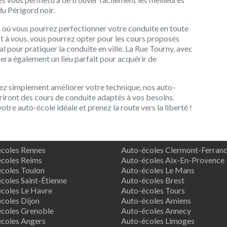
du Périgord noir.
 où vous pourrez perfectionner votre conduite en toute
nt à vous, vous pourrez opter pour les cours proposés
éal pour pratiquer la conduite en ville. La Rue Tourny, avec
sera également un lieu parfait pour acquérir de
ez simplement améliorer votre technique, nos auto-
riront des cours de conduite adaptés à vos besoins.
tre auto-école idéale et prenez la route vers la liberté !
coles Rennes
Auto-écoles Clermont-Ferran
coles Reims
Auto-écoles Aix-En-Provence
coles Toulon
Auto-écoles Le Mans
coles Saint-Étienne
Auto-écoles Brest
coles Le Havre
Auto-écoles Tours
coles Dijon
Auto-écoles Amiens
coles Grenoble
Auto-écoles Annecy
coles Angers
Auto-écoles Limoges