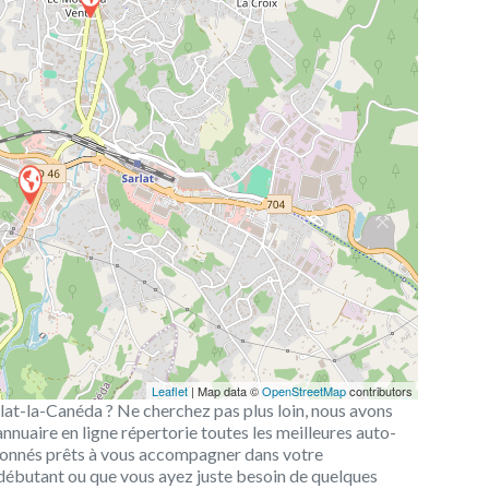
Leaflet
| Map data ©
OpenStreetMap
contributors
rlat-la-Canéda ? Ne cherchez pas plus loin, nous avons
nuaire en ligne répertorie toutes les meilleures auto-
ssionnés prêts à vous accompagner dans votre
débutant ou que vous ayez juste besoin de quelques