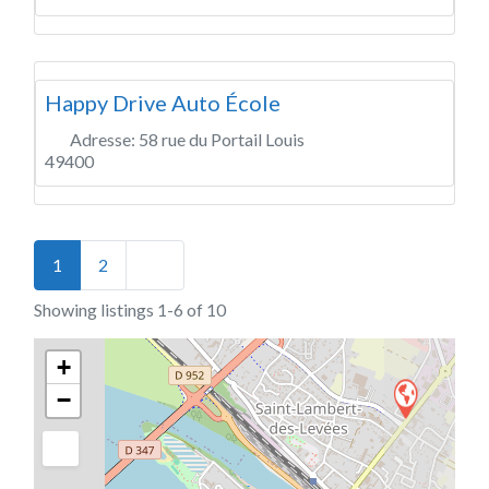
Happy Drive Auto École
Adresse:
58 rue du Portail Louis
49400
Posts navigation
Older posts
1
2
Showing listings 1-6 of 10
+
−