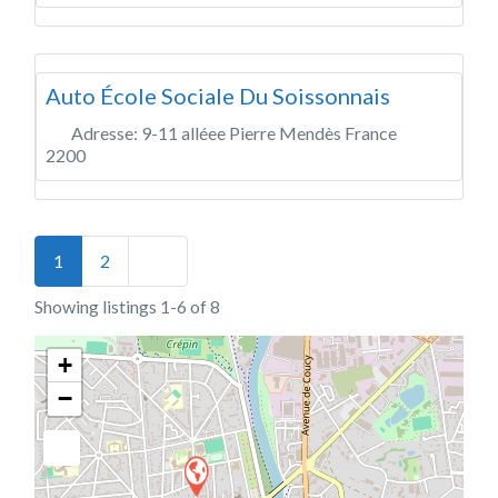
Auto École Sociale Du Soissonnais
Adresse:
9-11 alléee Pierre Mendès France
2200
Posts navigation
Older posts
1
2
Showing listings 1-6 of 8
+
−