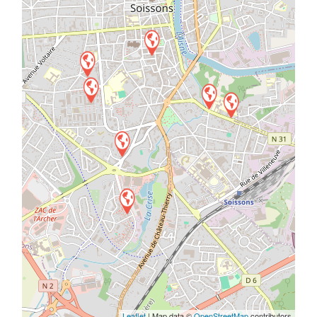
Leaflet
| Map data ©
OpenStreetMap
contributors