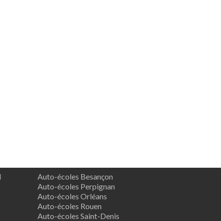
d
Auto-écoles Besançon
Auto-écoles Perpignan
Auto-écoles Orléans
Auto-écoles Rouen
Auto-écoles Saint-Denis