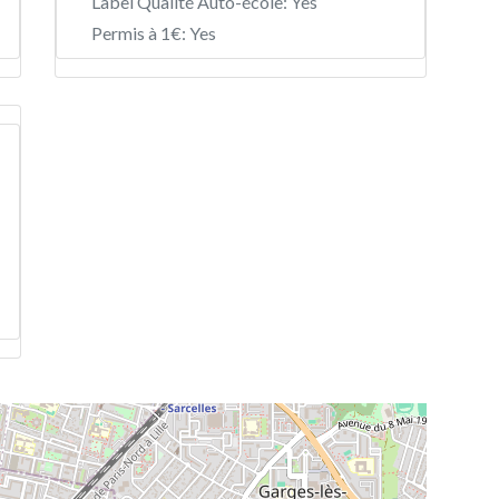
Label Qualité Auto-école:
Yes
Permis à 1€:
Yes