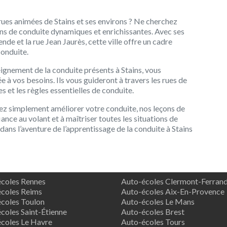
rues animées de Stains et ses environs ? Ne cherchez
eçons de conduite dynamiques et enrichissantes. Avec ses
nde et la rue Jean Jaurès, cette ville offre un cadre
onduite.
ignement de la conduite présents à Stains, vous
 à vos besoins. Ils vous guideront à travers les rues de
s et les règles essentielles de conduite.
ez simplement améliorer votre conduite, nos leçons de
ance au volant et à maîtriser toutes les situations de
dans l’aventure de l’apprentissage de la conduite à Stains
coles Rennes
Auto-écoles Clermont-Ferran
coles Reims
Auto-écoles Aix-En-Provence
coles Toulon
Auto-écoles Le Mans
coles Saint-Étienne
Auto-écoles Brest
coles Le Havre
Auto-écoles Tours