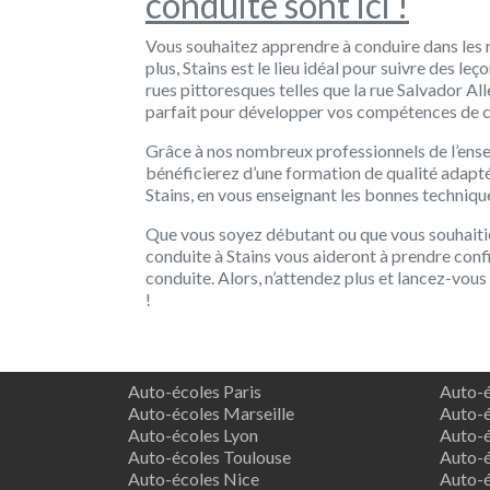
conduite sont ici !
Vous souhaitez apprendre à conduire dans les 
plus, Stains est le lieu idéal pour suivre des l
rues pittoresques telles que la rue Salvador Alle
parfait pour développer vos compétences de c
Grâce à nos nombreux professionnels de l’ense
bénéficierez d’une formation de qualité adaptée
Stains, en vous enseignant les bonnes technique
Que vous soyez débutant ou que vous souhaiti
conduite à Stains vous aideront à prendre confi
conduite. Alors, n’attendez plus et lancez-vous 
!
Auto-écoles Paris
Auto-é
Auto-écoles Marseille
Auto-é
Auto-écoles Lyon
Auto-é
Auto-écoles Toulouse
Auto-é
Auto-écoles Nice
Auto-é