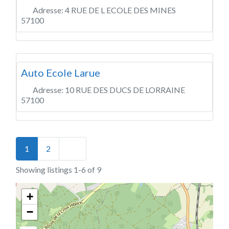
Adresse:
4 RUE DE L ECOLE DES MINES
57100
Auto Ecole Larue
Adresse:
10 RUE DES DUCS DE LORRAINE
57100
Posts navigation
Older posts
1
2
Showing listings 1-6 of 9
+
−