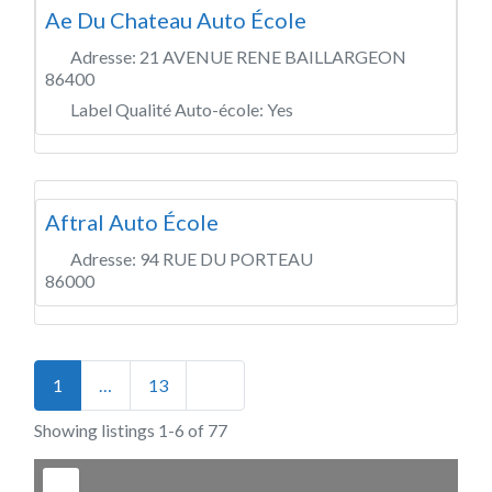
Ae Du Chateau Auto École
Adresse:
21 AVENUE RENE BAILLARGEON
86400
Label Qualité Auto-école:
Yes
Aftral Auto École
Adresse:
94 RUE DU PORTEAU
86000
Posts navigation
Older posts
1
…
13
Showing listings 1-6 of 77