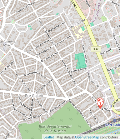
Leaflet
| Map data ©
OpenStreetMap
contributors