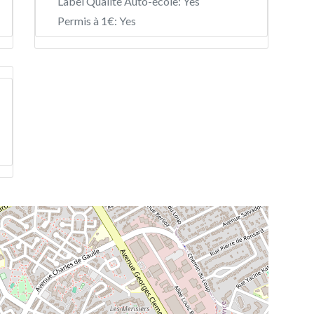
Label Qualité Auto-école:
Yes
Permis à 1€:
Yes