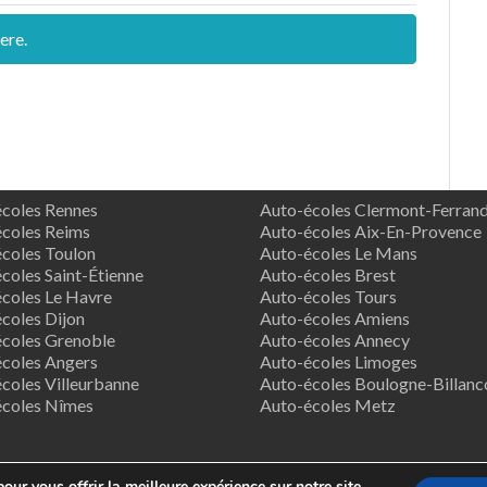
ere.
coles Rennes
Auto-écoles Clermont-Ferran
coles Reims
Auto-écoles Aix-En-Provence
coles Toulon
Auto-écoles Le Mans
coles Saint-Étienne
Auto-écoles Brest
coles Le Havre
Auto-écoles Tours
coles Dijon
Auto-écoles Amiens
coles Grenoble
Auto-écoles Annecy
coles Angers
Auto-écoles Limoges
coles Villeurbanne
Auto-écoles Boulogne-Billanc
écoles Nîmes
Auto-écoles Metz
our vous offrir la meilleure expérience sur notre site.