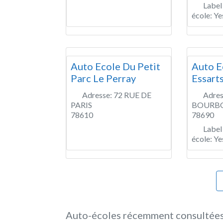
Label
école:
Ye
Auto Ecole Du Petit
Auto E
Parc Le Perray
Essart
Adresse:
72 RUE DE
Adres
PARIS
BOURB
78610
78690
Label
école:
Ye
Auto-écoles récemment consultée