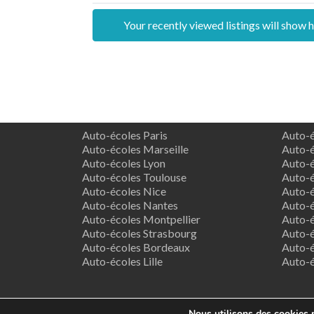
Your recently viewed listings will show h
Auto-écoles Paris
Auto-é
Auto-écoles Marseille
Auto-é
Auto-écoles Lyon
Auto-é
Auto-écoles Toulouse
Auto-é
Auto-écoles Nice
Auto-é
Auto-écoles Nantes
Auto-é
Auto-écoles Montpellier
Auto-é
Auto-écoles Strasbourg
Auto-é
Auto-écoles Bordeaux
Auto-é
Auto-écoles Lille
Auto-
Nous utilisons des cookies p