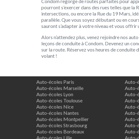
Condom regorge de routes parfaites pour appre
pourront s’exercer dans des rues telles que l
intersections, ou encore la Rue du 19 Mars, i
parallèle. Que vous soyez débutant ou en cou
sauront s’adapter à votre niveau et vous offrir
Alors n’attendez plus, venez rejoindre nos au
leçons de conduite à Condom. Devenez un condu
sur la route. Réservez vos heures de conduite d
volant !
Auto-écoles Paris
Auto-é
Auto-écoles Marseille
Auto-é
Auto-écoles Lyon
Auto-é
Auto-écoles Toulouse
Auto-é
Auto-écoles Nice
Auto-é
Auto-écoles Nantes
Auto-é
Auto-écoles Montpellier
Auto-é
Auto-écoles Strasbourg
Auto-é
Auto-écoles Bordeaux
Auto-é
Auto-écoles Lille
Auto-