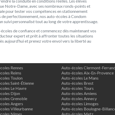
ndre la conduite en conditions réelles. Les élèves
a Rue Notre-Dame, avec ses nombreux ronds-points et
déale pour tester vos compétences en stationnement
rs de perfectionnement, nos auto-écoles à Condom
 un suivi personnalisé tout au long de votre apprentissage.
to-écoles de confiance et commencez dès maintenant vos
cteur expert et prêt à affronter toutes les situations
ès aujourd’hui et prenez votre envol vers la liberté au
coles Rennes
Auto-écoles Clermont-Ferran
coles Reims
Auto-écoles Aix-En-Provence
coles Toulon
Auto-écoles Le Mans
coles Saint-Étienne
Auto-écoles Brest
coles Le Havre
Auto-écoles Tours
coles Dijon
Auto-écoles Amiens
coles Grenoble
Auto-écoles Annecy
coles Angers
Auto-écoles Limoges
coles Villeurbanne
Auto-écoles Boulogne-Billanc
écoles Nîmes
Auto-écoles Metz